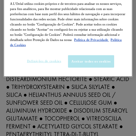
A L'Oréal utiliza cookies próprios e de terceiros para analisar os nossos serviços,
para fins analíticos, para lhe mostrar publicidade relacionada com as suas
Composição
preferências com base num perfil dos seus hábitos de navegação e para incorporar
funcionalidades das redes sociais. Pode obter mais informações sobre cookies
INGREDIENTS AQUA / WATER / EAU ●
clicando no botão "Configuração de Cookies". Pode aceitar todos os cookies
clicando no botão "Aceitar" ou configurá-los ou rejeitar a sua utilização clicando
UNDECANE ● DIMETHICONE ● GLYCERIN ●
no botão "Configuração de Cookies". Poderá consultar informação adicional e
TITANIUM DIOXIDE [NANO] / TITANIUM
detalhada sobre Proteção de Dados na nossa
Política de Privacidade
Política
de Cookies
DIOXIDE ● TRIDECANE ● POLYGLYCERYL-4
ISOSTEARATE ● PENTYLENE GLYCOL ● CETYL
Definições de cookies
PEG/PPG-10/1 DIMETHICONE ● HEXYL
Aceitar todos os cookies
LAURATE ● MAGNESIUM SULFATE ●
DISTEARDIMONIUM HECTORITE ● STEARIC ACID
● TRIHYDROXYSTEARIN ● SILICA SILYLATE ●
SILICA ● HELIANTHUS ANNUUS SEED OIL /
SUNFLOWER SEED OIL ● CELLULOSE GUM ●
ALUMINUM HYDROXIDE ● DISODIUM STEAROYL
GLUTAMATE ● TOCOPHEROL ● VITREOSCILLA
FERMENT ● ACETYLATED GLYCOL STEARATE ●
PENTAERYTHRITYL TETRA-DI-T-BUTYL