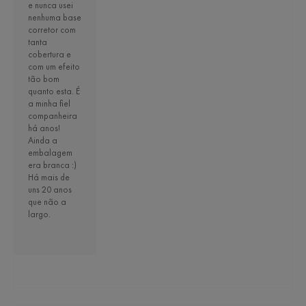
e nunca usei
nenhuma base
corretor com
tanta
cobertura e
com um efeito
tão bom
quanto esta. É
a minha fiel
companheira
há anos!
Ainda a
embalagem
era branca :)
Há mais de
uns 20 anos
que não a
largo.