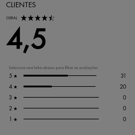
CLIENTES
4,5 out of 5 stars
GERAL
4,5
Seleciona uma linha abaixo para filtrar as avaliações
5
31
★
4
20
★
3
0
★
2
0
★
1
0
★