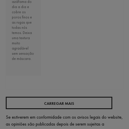
azáfama do
dia a dia e
cobre os
poros finos e
as rugas que
todas nós
temos. Deixa
uma textura
muito
agradável
sem sensação
de máscara.
CARREGAR MAIS
Se estiverem em conformidade com os avisos legais do website,
as opiniões são publicadas depois de serem sujeitas a