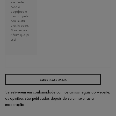
ele. Perfeito.
Não é
pegajoso e
deixa a pele
com muita
elasticidade.
Meu melhor
Sérum que já
usei
CARREGAR MAIS
Se estiverem em conformidade com os avisos legais do website,
as opiniões são publicadas depois de serem sujeitas a
moderação.