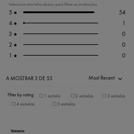
Seleciona uma linha abaixo para filtrar as avaliações
5
54
★
4
1
★
3
0
★
2
0
★
1
0
★
Most Recent
A MOSTRAR 3 DE 55
Filter by rating
1 estrela
2 estrelas
3 estrelas
4 estrelas
5 estrelas
Vanessa