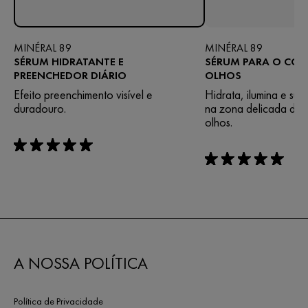
MINÉRAL 89
MINÉRAL 89
SÉRUM HIDRATANTE E
SÉRUM PARA O CO
PREENCHEDOR DIÁRIO
OLHOS
Efeito preenchimento visível e
Hidrata, ilumina e suav
duradouro.
na zona delicada do 
olhos.
rating: 5 out of 5
rating: 5 out of 5
A NOSSA POLÍTICA
Política de Privacidade