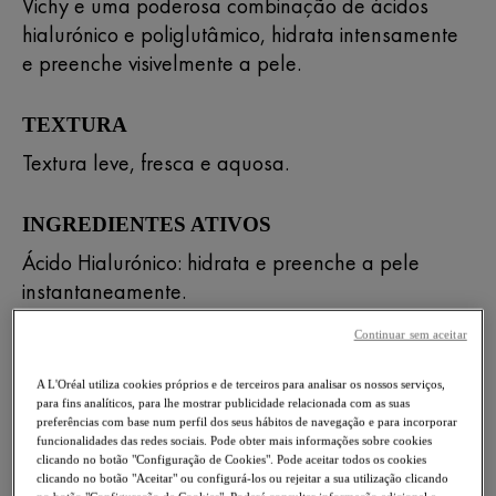
Vichy e uma poderosa combinação de ácidos
hialurónico e poliglutâmico, hidrata intensamente
e preenche visivelmente a pele.
TEXTURA
Textura leve, fresca e aquosa.
INGREDIENTES ATIVOS
Ácido Hialurónico: hidrata e preenche a pele
instantaneamente.
Ácido poliglutâmico: preenche a pele com
Continuar sem aceitar
hidratação para um efeito duradouro.
A L'Oréal utiliza cookies próprios e de terceiros para analisar os nossos serviços,
Água Mineralizante de Vichy: enriquecida com 15
para fins analíticos, para lhe mostrar publicidade relacionada com as suas
minerais essenciais que fortalecem a barreira
preferências com base num perfil dos seus hábitos de navegação e para incorporar
funcionalidades das redes sociais. Pode obter mais informações sobre cookies
cutânea.
clicando no botão "Configuração de Cookies". Pode aceitar todos os cookies
clicando no botão "Aceitar" ou configurá-los ou rejeitar a sua utilização clicando