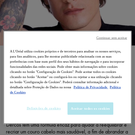
Continuar sem aceitar
A L'Oréal utiliza cookies próprios e de terceiros para analisar os nossos serviços,
CUIDADOS CAPILARES
para fins analíticos, para lhe mostrar publicidade relacionada com as suas
preferências com base num perfil dos seus hábitos de navegação e para incorporar
funcionalidades das redes sociais. Pode obter mais informações sobre cookies
Para combater a queda de cabelo causada por vários
clicando no botão "Configuração de Cookies". Pode aceitar todos os cookies
fatores, como desequilíbrios hormonais, o clima ou a idade,
clicando no botão "Aceitar" ou configurá-los ou rejeitar a sua utilização clicando
a Vichy desenvolveu um cuidado hipoalergénico para a
no botão "Configuração de Cookies". Poderá consultar informação adicional e
detalhada sobre Proteção de Dados na nossa
Política de Privacidade
Política
queda de cabelo que conta com ingredientes ativos como
de Cookies
Aminexil para reforçar a fixação da raiz no couro
cabeludo, SP94 para promover a resistência do cabelo e
Definições de cookies
Aceitar todos os cookies
do couro cabeludo e Arginina e Cafeína para estimular a
microcirculação. O cuidado para a queda de cabelo
Dercos tem uma fórmula eficaz para ajudar a reequilibrar e
recriar um couro cabelo mais saudável, a fim de abrandar a