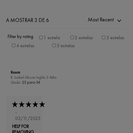
Most Recent
A MOSTRAR 3 DE 6
Filter by rating
1 estrela
2 estrelas
3 estrelas
4 estrelas
5 estrelas
Kusum
R. Isabel Aboim Inglês 3 4dto
Idade:
25 para 34
-
03/11/2025
HELP FOR
REMOVING