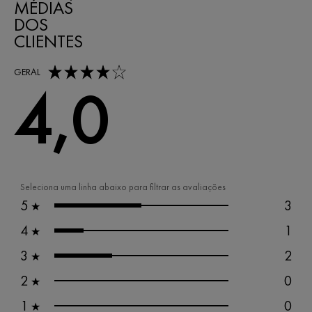
MÉDIAS
DOS
CLIENTES
4,0 out of 5 stars
GERAL
4,0
Seleciona uma linha abaixo para filtrar as avaliações
5
3
★
4
1
★
3
2
★
2
0
★
1
0
★