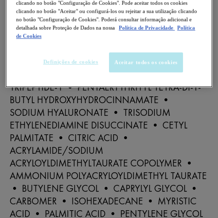
clicando no botão "Configuração de Cookies". Pode aceitar todos os cookies
ETHANE SULFONIC ACID • MYRISTYL
clicando no botão "Aceitar" ou configurá-los ou rejeitar a sua utilização clicando
no botão "Configuração de Cookies". Poderá consultar informação adicional e
MYRISTATE • PRUNUS AMYGDALUS DULCIS OIL
detalhada sobre Proteção de Dados na nossa
Política de Privacidade
Política
/ SWEET ALMOND OIL • HYDROLYZED RICE
de Cookies
PROTEIN • RESVERATROL • ADENOSINE •
CARNOSINE • HYDROXYACETOPHENONE •
Definições de cookies
Aceitar todos os cookies
PALMITOYL TETRAPEPTIDE-7 • PALMITOYL
TRIPEPTIDE-1 • PENTAERYTHRITYL TETRA-DI-T-
BUTYL HYDROXYHYDROCINNAMATE •
SODIUM HYALURONATE • TRISODIUM
ETHYLENEDIAMINE DISUCCINATE • CETYL
PALMITATE • CITRIC ACID •
ACRYLAMIDE/SODIUM
ACRYLOYLDIMETHYLTAURATE COPOLYMER •
AMMONIUM POLYACRYLOYLDIMETHYL TAURATE
• BUTYLENE GLYCOL • CAPRYLYL GLYCOL •
CARBOMER • ISOHEXADECANE • MYRISTIC
ACID • PALMITIC ACID • PENTYLENE GLYCOL