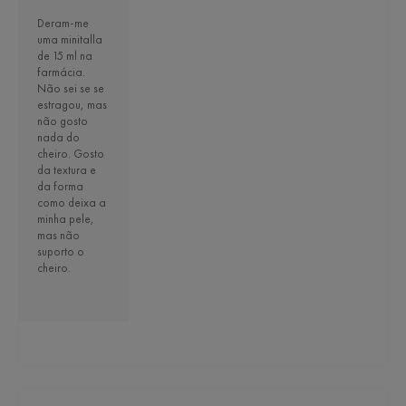
Deram-me
uma minitalla
de 15 ml na
farmácia.
Não sei se se
estragou, mas
não gosto
nada do
cheiro. Gosto
da textura e
da forma
como deixa a
minha pele,
mas não
suporto o
cheiro.