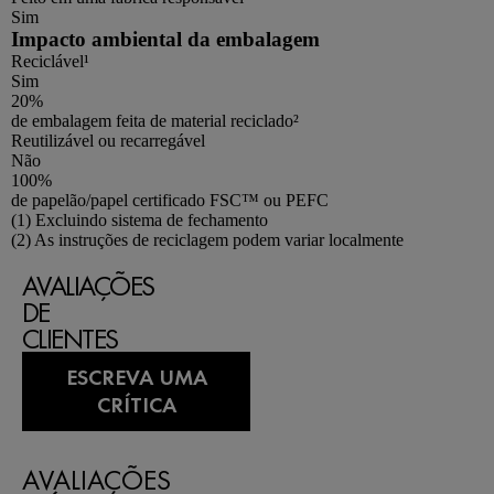
Sim
Impacto ambiental da embalagem
Reciclável¹
Sim
20%
de embalagem feita de material reciclado²
Reutilizável ou recarregável
Não
100%
de papelão/papel certificado FSC™ ou PEFC
Footnotes
(1) Excluindo sistema de fechamento
(2) As instruções de reciclagem podem variar localmente
AVALIAÇÕES
DE
CLIENTES
ESCREVA UMA
CRÍTICA
AVALIAÇÕES