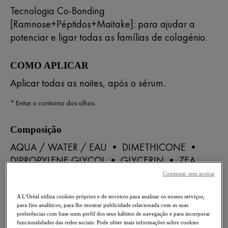
Tecnologia Co-Bonding
[Ramnose+Péptidos+Maitake]: para ajudar a
potenciar e ligar todas as famílias de colagénio.
COMO APLICAR
Aplicar todas as noites, após o sérum.
* Evitar o contorno dos olhos.
Composição
AQUA / WATER / EAU • DIMETHICONE •
DIPROPYLENE GLYCOL • GLYCERIN • ZEA
MAYS GERM OIL / CORN GERM OIL • ELAEIS
Continuar sem aceitar
GUINEENSIS OIL / PALM OIL • ALCOHOL
DENAT. • BUTYROSPERMUM PARKII BUTTER /
A L'Oréal utiliza cookies próprios e de terceiros para analisar os nossos serviços,
para fins analíticos, para lhe mostrar publicidade relacionada com as suas
SHEA BUTTER • GLYCERYL STEARATE • PEG-
preferências com base num perfil dos seus hábitos de navegação e para incorporar
funcionalidades das redes sociais. Pode obter mais informações sobre cookies
100 STEARATE • HYDROXYETHYLPIPERAZINE