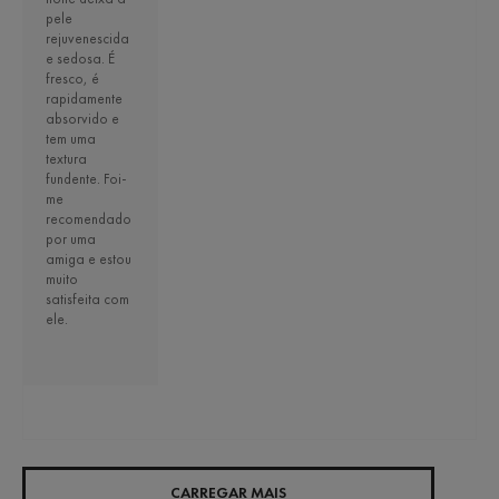
pele
rejuvenescida
e sedosa. É
fresco, é
rapidamente
absorvido e
tem uma
textura
fundente. Foi-
me
recomendado
por uma
amiga e estou
muito
satisfeita com
ele.
CARREGAR MAIS