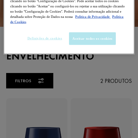
clicando no botão "Configuração de Cookies". Pode aceitar todos os cookies
clicando no botão "Aceitar" ou configurá-los ou rejeitar a sua utilização clicando
no botão "Configuração de Cookies". Poderá consultar informação adicional e
detalhada sobre Proteção de Dados na nossa
Política de Privacidade
Política
de Cookies
CREMES DE NOITE
Definições de cookies
Aceitar todos os cookies
SINAIS DE
ENVELHECIMENTO
2 PRODUTOS
FILTROS