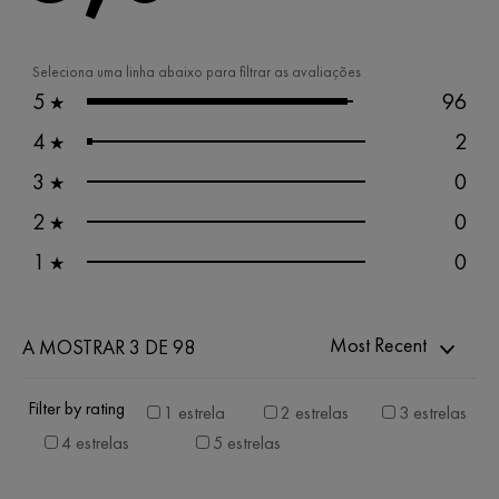
Seleciona uma linha abaixo para filtrar as avaliações
5
96
★
4
2
★
3
0
★
2
0
★
1
0
★
Most Recent
A MOSTRAR 3 DE 98
Filter by rating
1 estrela
2 estrelas
3 estrelas
4 estrelas
5 estrelas