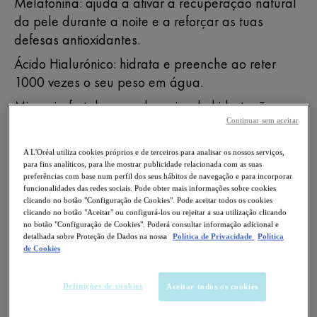
Melatonina: ajuda a ativar a recuperação natural
da pele durante a noite e a reforçar as tuas
defesas antioxidantes.
Ácido Hialurónico: hidrata e preenche ao reter
1000 vezes o seu peso em água.
Minerais: fortalecem a barreira de hidratação,
protegendo a pele contra fatores externos como a
Continuar sem aceitar
poluição.
A L'Oréal utiliza cookies próprios e de terceiros para analisar os nossos serviços,
para fins analíticos, para lhe mostrar publicidade relacionada com as suas
preferências com base num perfil dos seus hábitos de navegação e para incorporar
Ingredientes principais
funcionalidades das redes sociais. Pode obter mais informações sobre cookies
clicando no botão "Configuração de Cookies". Pode aceitar todos os cookies
MELATONINA
clicando no botão "Aceitar" ou configurá-los ou rejeitar a sua utilização clicando
Ajuda a ativar a recuperação natural da pele
no botão "Configuração de Cookies". Poderá consultar informação adicional e
detalhada sobre Proteção de Dados na nossa
Política de Privacidade
Política
durante a noite e a reforçar as suas defesas
de Cookies
antioxidantes.
ÁCIDO HIALURÓNICO PURO
Definições de cookies
Aceitar todos os cookies
Um ativo dermatológico de referência! Ao reter
1000 vezes o seu peso em água, hidrata e