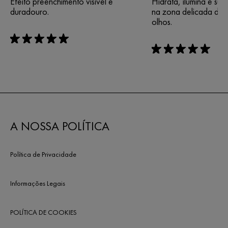
Efeito preenchimento visível e
Hidrata, ilumina e suav
duradouro.
na zona delicada do 
olhos.
rating: 5 out of 5
rating: 5 out of 5
A NOSSA POLÍTICA
Política de Privacidade
Informações Legais
POLÍTICA DE COOKIES