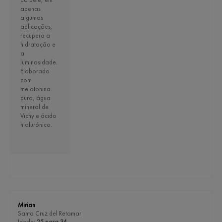
apenas
algumas
aplicações,
recupera a
hidratação e
a
luminosidade.
Elaborado
com
melatonina
pura, água
mineral de
Vichy e ácido
hialurónico.
Mirian
Santa Cruz del Retamar
Idade:
25 para 34