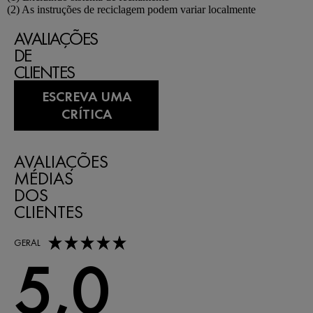
(2) As instruções de reciclagem podem variar localmente
AVALIAÇÕES
DE
CLIENTES
ESCREVA UMA
CRÍTICA
AVALIAÇÕES
MÉDIAS
DOS
CLIENTES
5,0 out of 5 stars
GERAL
5,0