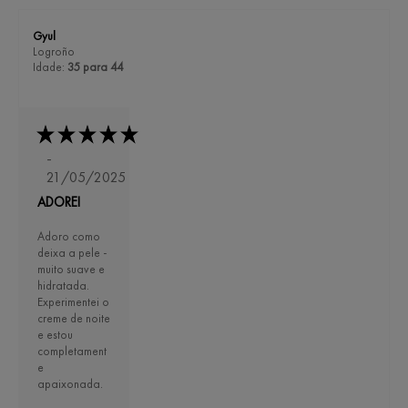
Gyul
Logroño
Idade:
35 para 44
-
21/05/2025
ADOREI
Adoro como
deixa a pele -
muito suave e
hidratada.
Experimentei o
creme de noite
e estou
completament
e
apaixonada.