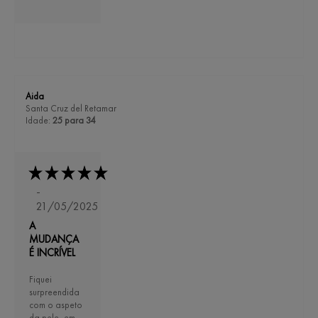
Aida
Santa Cruz del Retamar
Idade:
25 para 34
-
21/05/2025
A
MUDANÇA
É INCRÍVEL
Fiquei
surpreendida
com o aspeto
da pele, em