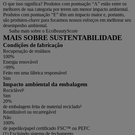
O que isso significa?
Produtos com pontuação “A” estão entre os
melhores de sua categoria por terem um menor impacto ambiental.
Produtos com pontuação “E” têm um impacto maior e, portanto,
são produtos-chave para focarmos nossos esforços em melhorar seu
desempenho ambiental.
Saiba mais sobre o EcoBeautyScore
MAIS SOBRE SUSTENTABILIDADE
Condições de fabricação
Recuperação de resíduos
100%
Energia renovável
>99%
Feito em uma fábrica responsável
Sim
Impacto ambiental da embalagem
Reciclável¹
Sim
20%
de embalagem feita de material reciclado²
Reutilizável ou recarregável
Não
100%
de papelão/papel certificado FSC™ ou PEFC
Footnotes
(1) Excluindo sistema de fechamento