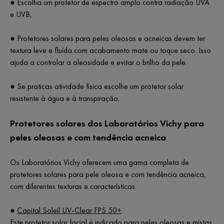
● Escolha um protetor de espectro amplo contra radiação UVA
e UVB;
● Protetores solares para peles oleosas e acneicas devem ter
textura leve e fluída com acabamento mate ou toque seco. Isso
ajuda a controlar a oleosidade e evitar o brilho da pele.
● Se praticas atividade física escolhe um protetor solar
resistente à água e à transpiração;
Protetores solares dos Laboratórios Vichy para
peles oleosas e com tendência acneica
Os Laboratórios Vichy oferecem uma gama completa de
protetores solares para pele oleosa e com tendência acneica,
com diferentes texturas e características:
●
Capital Soleil UV-Clear FPS 50+
Este protetor solar facial é indicado para peles oleosas e mistas.