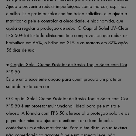
Ajuda a prevenir e reduzir imperfeições como marcas, espinhas
e brilho. Este protetor solar contém ácido salicílico, que ajuda a
matificar a pele e controlar a oleosidade, e niacinamida, que
ajuda a regular a produção de sebo. O Capital Soleil UV-Clear
FPS 50+ foi testado clinicamente e comprovou-se que reduz as
borbulhas em 66%, o brilho em 31% e as marcas em 32% após
56 dias de uso.
●
Capital Soleil Creme Protetor de Rosto Toque Seco com Cor
FPS 50
Esta é uma excelente opção para quem procura um protetor
solar de rosto com cor.
O Capital Soleil Creme Protetor de Rosto Toque Seco com Cor
FPS 50 é um protetor multifuncional, ideal para pele mista e
oleosa. A fórmula com FPS 50 oferece alta proteção solar, e os
pigmentos minerais ajudam a uniformizar o tom de pele,
conferindo um efeito matificante. Para além disto, a sua textura
não comedogénica garante à pele um aspecto leve, não