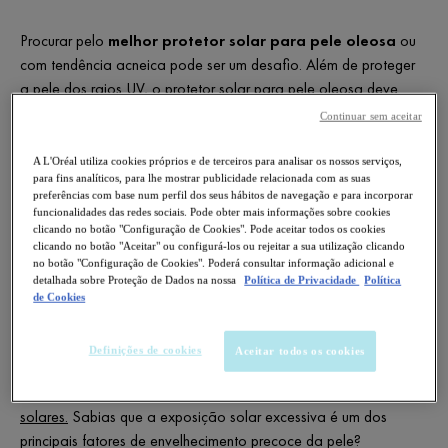
Procurar pelo
melhor protetor solar para pele oleosa
ou
com tendência acneica pode ser um desafio. Além de proteger
a pele dos raios UV, o protetor solar para pele oleosa deve
ainda controlar a oleosidade, desobstruir os poros e evitar o
Continuar sem aceitar
surgimento de comedões e borbulhas.
A L'Oréal utiliza cookies próprios e de terceiros para analisar os nossos serviços,
Se é este o teu caso, não te preocupes! Neste guia encontrarás
para fins analíticos, para lhe mostrar publicidade relacionada com as suas
preferências com base num perfil dos seus hábitos de navegação e para incorporar
tudo o que precisa saber para escolher o
melhor protetor
funcionalidades das redes sociais. Pode obter mais informações sobre cookies
solar para pele acneica
e oleosa!
clicando no botão "Configuração de Cookies". Pode aceitar todos os cookies
clicando no botão "Aceitar" ou configurá-los ou rejeitar a sua utilização clicando
no botão "Configuração de Cookies". Poderá consultar informação adicional e
detalhada sobre Proteção de Dados na nossa
Política de Privacidade
Política
PORQUE É QUE A FOTOPROTEÇÃO
de Cookies
É IMPORTANTE?
Definições de cookies
Aceitar todos os cookies
Chegou a hora de
aprenderes a proteger a tua pele dos raios
solares
.
Sabias que a exposição solar excessiva é um dos
principais fatores de envelhecimento precoce da pele?