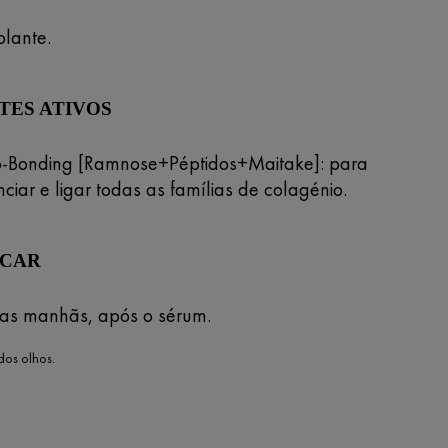
olante.
TES ATIVOS
o-Bonding [Ramnose+Péptidos+Maitake]: para
ciar e ligar todas as famílias de colagénio.
ICAR
 as manhãs, após o sérum.
dos olhos.