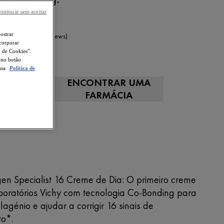
ontinuar sem aceitar
mostrar
4,5/5 (53 Reviews)
ncorporar
o de Cookies".
50 ml
o no botão
ssa
Política de
ENCONTRAR UMA
R AGORA
FARMÁCIA
ÉNICO
agen Specialist 16 Creme de Dia: O primeiro creme
boratórios Vichy com tecnologia Co-Bonding para
lagénio e ajudar a corrigir 16 sinais de
to*.