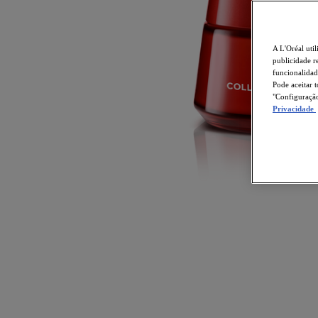
A L'Oréal util
publicidade r
funcionalidad
Pode aceitar 
"Configuração
Privacidade