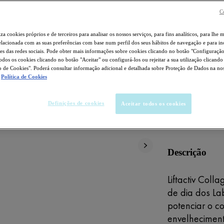
C
iza cookies próprios e de terceiros para analisar os nossos serviços, para fins analíticos, para lhe 
elacionada com as suas preferências com base num perfil dos seus hábitos de navegação e para i
es das redes sociais. Pode obter mais informações sobre cookies clicando no botão "Configuraçã
Selected size 
todos os cookies clicando no botão "Aceitar" ou configurá-los ou rejeitar a sua utilização clicand
 de Cookies". Poderá consultar informação adicional e detalhada sobre Proteção de Dados na no
Política de Cookies
COMPRA
Definições de cookies
Aceitar todos os cookies
HIPOALERG
Descrição
Liftactiv Coll
de dia dos La
potenciar o co
envelhecimen