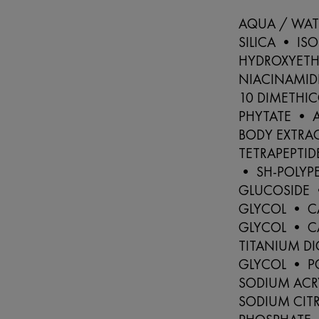
AQUA / WAT
SILICA • I
HYDROXYETH
NIACINAMID
10 DIMETHI
PHYTATE • 
BODY EXTRA
TETRAPEPTID
• SH-POLYP
GLUCOSIDE 
GLYCOL • CA
GLYCOL • C
TITANIUM D
GLYCOL • P
SODIUM ACR
SODIUM CIT