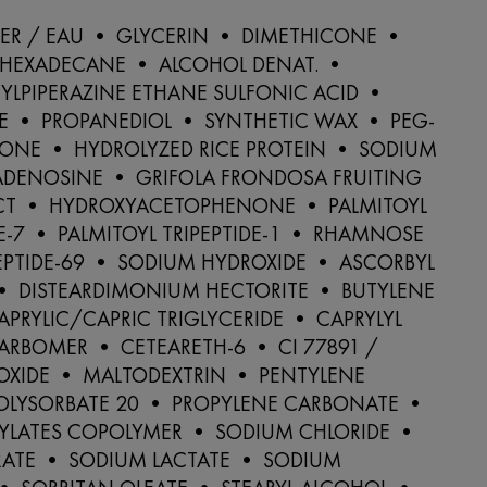
ER / EAU • GLYCERIN • DIMETHICONE •
SOHEXADECANE • ALCOHOL DENAT. •
YLPIPERAZINE ETHANE SULFONIC ACID •
E • PROPANEDIOL • SYNTHETIC WAX • PEG-
CONE • HYDROLYZED RICE PROTEIN • SODIUM
ADENOSINE • GRIFOLA FRONDOSA FRUITING
CT • HYDROXYACETOPHENONE • PALMITOYL
E-7 • PALMITOYL TRIPEPTIDE-1 • RHAMNOSE
EPTIDE-69 • SODIUM HYDROXIDE • ASCORBYL
• DISTEARDIMONIUM HECTORITE • BUTYLENE
PRYLIC/CAPRIC TRIGLYCERIDE • CAPRYLYL
ARBOMER • CETEARETH-6 • CI 77891 /
IOXIDE • MALTODEXTRIN • PENTYLENE
OLYSORBATE 20 • PROPYLENE CARBONATE •
YLATES COPOLYMER • SODIUM CHLORIDE •
RATE • SODIUM LACTATE • SODIUM