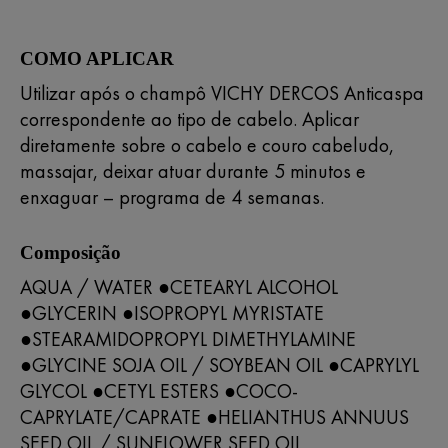
COMO APLICAR
Utilizar após o champô VICHY DERCOS Anticaspa
correspondente ao tipo de cabelo. Aplicar
diretamente sobre o cabelo e couro cabeludo,
massajar, deixar atuar durante 5 minutos e
enxaguar – programa de 4 semanas.
Composição
AQUA / WATER ●CETEARYL ALCOHOL
●GLYCERIN ●ISOPROPYL MYRISTATE
●STEARAMIDOPROPYL DIMETHYLAMINE
●GLYCINE SOJA OIL / SOYBEAN OIL ●CAPRYLYL
GLYCOL ●CETYL ESTERS ●COCO-
CAPRYLATE/CAPRATE ●HELIANTHUS ANNUUS
SEED OIL / SUNFLOWER SEED OIL