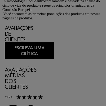
A metodologia EcoBeautyScore também é baseada na análise do
ciclo de vida do produto e segue os princípios orientadores da
Comissão Europeia.
Você encontrará as primeiras pontuações dos produtos em nossas
páginas de produtos.
AVALIAÇÕES
DE
CLIENTES
ESCREVA UMA
CRÍTICA
AVALIAÇÕES
MÉDIAS
DOS
CLIENTES
5,0 out of 5 stars
GERAL