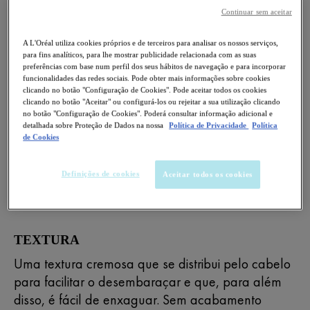
sua eficácia está clinicamente comprovada para
Continuar sem aceitar
a caspa* aderente e rebelde. Após a aplicação,
a barreira do couro cabeludo melhora* e o
A L'Oréal utiliza cookies próprios e de terceiros para analisar os nossos serviços,
cabelo fica mais suave, com 72 horas de
para fins analíticos, para lhe mostrar publicidade relacionada com as suas
preferências com base num perfil dos seus hábitos de navegação e para incorporar
hidratação** e -96% de quebra capilar**. A sua
funcionalidades das redes sociais. Pode obter mais informações sobre cookies
fórmula hipoalergénica está indicada para couro
clicando no botão "Configuração de Cookies". Pode aceitar todos os cookies
clicando no botão "Aceitar" ou configurá-los ou rejeitar a sua utilização clicando
cabeludo sensível e pode ser utilizada em cabelo
no botão "Configuração de Cookies". Poderá consultar informação adicional e
com coloração**. A sua textura de rápida
detalhada sobre Proteção de Dados na nossa
Política de Privacidade
Política
de Cookies
absorção é agradável e cremosa*** e facilita o
desembaraçar.
Definições de cookies
Aceitar todos os cookies
* Estudo clínico com 33 indivíduos com 3 aplicações por semana
durante 4 semanas. ** Teste instrumental. *** Teste de consumidor.
TEXTURA
Uma textura cremosa que se distribui pelo cabelo
para facilitar o desembaraçar e que, para além
disso, é fácil de enxaguar. Sem acabamento