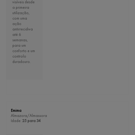
visíveis desde
a primeira
utilização,
com uma
ação
antirrecidiva
até 6
semanas,
para um
conforto e um
controlo
duradouro.
Emima
Almazora/Almassora
Idade:
25 para 34