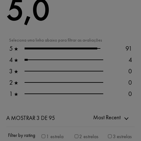
5,0
Seleciona uma linha abaixo para filtrar as avaliações
5
91
★
4
4
★
3
0
★
2
0
★
1
0
★
Most Recent
A MOSTRAR 3 DE 95
Filter by rating
1 estrela
2 estrelas
3 estrelas