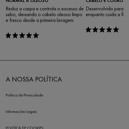
NORMAL A OLEOSO
CABELO E COURO C
Reduz a caspa e controla o excesso de
Desenvolvido para c
sebo, deixando o cabelo oleoso limpo
enquanto cuida a fibra
e fresco desde a primeira lavagem.
rating: 5 out of 5
rating: 5 out of 5
A NOSSA POLÍTICA
Política de Privacidade
Informações Legais
POLÍTICA DE COOKIES