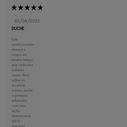
-
05/06/2025
DUCHE
Este
condicionador
elimina a
caspa ao
mesmo tempo
que cuida dos
cabelos
secos. Atua
sobre as
escamas
visíveis desde
a primeira
utilização,
com uma
ação
antirrecidiva
até 6
semanas,