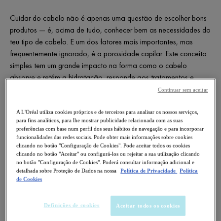
Cuidar do cabelo não é apenas uma questão de escolher bons
produtos — é, acima de tudo, conhecer bem as necessidades do
teu tipo de cabelo. E um dos fatores mais importantes, mas
frequentemente ignorado, é a porosidade capilar. Este conceito
simples tem um grande impacto na forma como o cabelo
absorve e retém a hidratação, responde aos tratamentos e
mantém o seu brilho natural. Neste artigo, vamos explicar tudo o
Continuar sem aceitar
que precisa de saber sobre a porosidade do cabelo, como
identificá-la e quais os melhores cuidados para cada tipo.
A L'Oréal utiliza cookies próprios e de terceiros para analisar os nossos serviços,
para fins analíticos, para lhe mostrar publicidade relacionada com as suas
preferências com base num perfil dos seus hábitos de navegação e para incorporar
funcionalidades das redes sociais. Pode obter mais informações sobre cookies
O QUE É A POROSIDADE DO
clicando no botão "Configuração de Cookies". Pode aceitar todos os cookies
clicando no botão "Aceitar" ou configurá-los ou rejeitar a sua utilização clicando
CABELO E PORQUE É QUE É
no botão "Configuração de Cookies". Poderá consultar informação adicional e
detalhada sobre Proteção de Dados na nossa
Política de Privacidade
Política
IMPORTANTE?
de Cookies
Definições de cookies
Aceitar todos os cookies