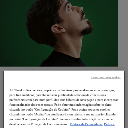
Continuar sem aceitar
Os Laboratórios Vichy, marca líder em dermocosmética
A L'Oréal utiliza cookies próprios e de terceiros para analisar os nossos serviços,
recomendada por mais de 80.000 dermatologistas em todo
para fins analíticos, para lhe mostrar publicidade relacionada com as suas
o mundo, orgulha-se de anunciar a contratação do
preferências com base num perfil dos seus hábitos de navegação e para incorporar
funcionalidades das redes sociais. Pode obter mais informações sobre cookies
internacional português e médio do Paris Saint-Germain,
clicando no botão "Configuração de Cookies". Pode aceitar todos os cookies
Vítor Machado Ferreira, conhecido mundialmente como
clicando no botão "Aceitar" ou configurá-los ou rejeitar a sua utilização clicando
Vitinha, como o seu novo Embaixador Global da Marca.
no botão "Configuração de Cookies". Poderá consultar informação adicional e
detalhada sobre Proteção de Dados na nossa
Política de Privacidade
Política
Vitinha será o rosto da próxima campanha de Dercos