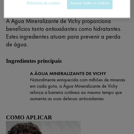
Definições de cookies
Aceitar todos os cookies
INGREDIENTES ATIVOS
A Água Mineralizante de Vichy proporciona
benefícios tanto antioxidantes como hidratantes.
Estes ingredientes atuam para prevenir a perda
de água.
Ingredientes principais
A ÁGUA MINERALIZANTE DE VICHY
Naturalmente enriquecida com milhões de minerais
em cada gota, a Água Mineralizante de Vichy
reforça a barreira cutânea ao mesmo tempo que
aumenta as suas defesas antioxidantes.
COMO APLICAR