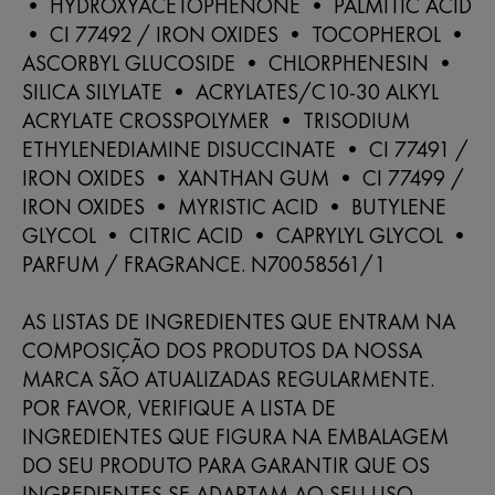
• HYDROXYACETOPHENONE • PALMITIC ACID
• CI 77492 / IRON OXIDES • TOCOPHEROL •
ASCORBYL GLUCOSIDE • CHLORPHENESIN •
SILICA SILYLATE • ACRYLATES/C10-30 ALKYL
ACRYLATE CROSSPOLYMER • TRISODIUM
ETHYLENEDIAMINE DISUCCINATE • CI 77491 /
IRON OXIDES • XANTHAN GUM • CI 77499 /
IRON OXIDES • MYRISTIC ACID • BUTYLENE
GLYCOL • CITRIC ACID • CAPRYLYL GLYCOL •
PARFUM / FRAGRANCE. N70058561/1
AS LISTAS DE INGREDIENTES QUE ENTRAM NA
COMPOSIÇÃO DOS PRODUTOS DA NOSSA
MARCA SÃO ATUALIZADAS REGULARMENTE.
POR FAVOR, VERIFIQUE A LISTA DE
INGREDIENTES QUE FIGURA NA EMBALAGEM
DO SEU PRODUTO PARA GARANTIR QUE OS
INGREDIENTES SE ADAPTAM AO SEU USO