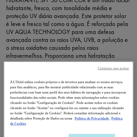
hidratante, fresco, com tonalidade média e
proteção UV diária avançada. Este protetor solar
é leve e fresco tal como a água. É reforçado pela
UV AQUA TECHNOLOGY para uma defesa
avançada contra os raios UVA, UVB, a poluição e
o stress oxidativo causado pelos raios
infravermelhos. Proporciona uma hidratação
duradoura numa textura aquosa e que é
Continuar sem aceitar
absorvida instantaneamente. É resistente à água,
hipoalergénico e adequado para a zona dos
A L'Oréal utiliza cookies próprios e de terceiros para analisar os nossos serviços,
olhos. Possui um aplicador preciso para uma
para fins analíticos, para lhe mostrar publicidade relacionada com as suas
preferências com base num perfil dos seus hábitos de navegação e para incorporar
experiência de utilização extremamente
funcionalidades das redes sociais. Pode obter mais informações sobre cookies
agradável. Perfume viciante.
clicando no botão "Configuração de Cookies". Pode aceitar todos os cookies
clicando no botão "Aceitar" ou configurá-los ou rejeitar a sua utilização clicando
no botão "Configuração de Cookies". Poderá consultar informação adicional e
detalhada sobre Proteção de Dados na nossa
Política de Privacidade
Política
TEXTURA
de Cookies
Ultraleve e fresco como a água.