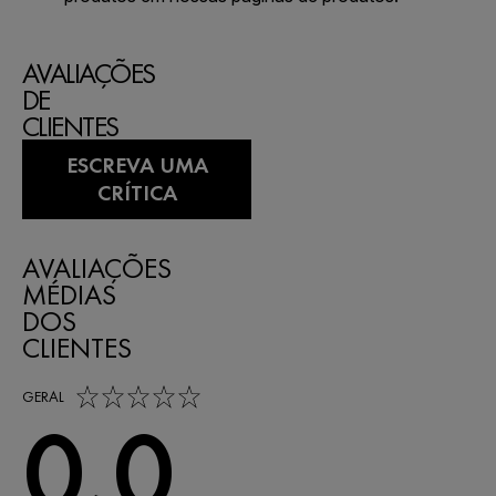
AVALIAÇÕES
DE
CLIENTES
ESCREVA UMA
CRÍTICA
AVALIAÇÕES
MÉDIAS
DOS
CLIENTES
0,0 out of 5 stars
GERAL
0,0