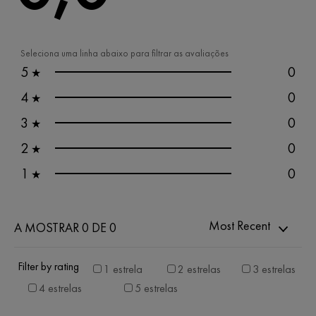
Seleciona uma linha abaixo para filtrar as avaliações
5
0
★
4
0
★
3
0
★
2
0
★
1
0
★
Most Recent
A MOSTRAR 0 DE 0
Filter by rating
1 estrela
2 estrelas
3 estrelas
4 estrelas
5 estrelas