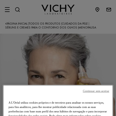
SITE MENU
PÁGINA INICIAL
TODOS OS PRODUTOS
CUIDADOS DA PELE
|
|
|
SÉRUNS E CREMES PARA O CONTORNO DOS OLHOS
MENOPAUSA
|
Continuar sem aceitar
A L'Oréal utiliza cookies próprios e de terceiros para analisar os nossos serviços,
para fins analíticos, para lhe mostrar publicidade relacionada com as suas
preferências com base num perfil dos seus hábitos de navegação e para incorporar
funcionalidades das redes sociais. Pode obter mais informações sobre cookies