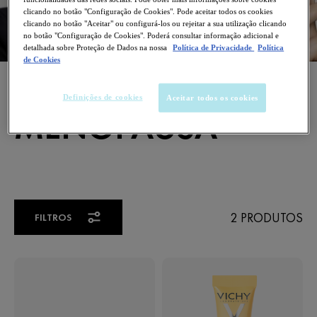
clicando no botão "Configuração de Cookies". Pode aceitar todos os cookies
clicando no botão "Aceitar" ou configurá-los ou rejeitar a sua utilização clicando
no botão "Configuração de Cookies". Poderá consultar informação adicional e
detalhada sobre Proteção de Dados na nossa
Política de Privacidade
Política
de Cookies
SERUNS E CREMES PARA O
CONTORNO DOS OLHOS
Definições de cookies
Aceitar todos os cookies
MENOPAUSA
2 PRODUTOS
FILTROS