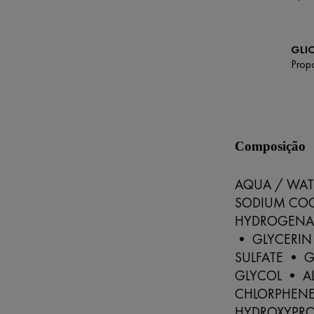
GLI
Prop
Composição
AQUA / WAT
SODIUM CO
HYDROGENAT
• GLYCERIN 
SULFATE • 
GLYCOL • A
CHLORPHENE
HYDROXYPRO