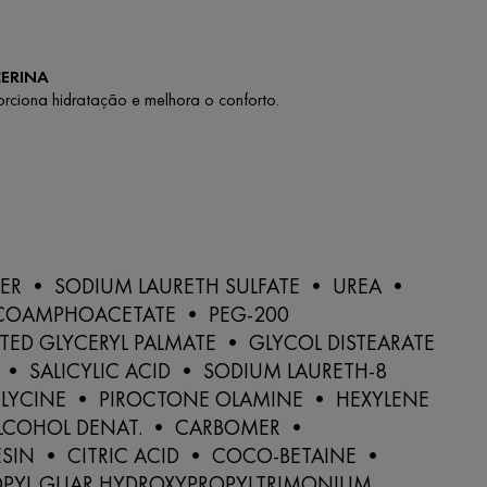
CERINA
orciona hidratação e melhora o conforto.
ER • SODIUM LAURETH SULFATE • UREA •
COAMPHOACETATE • PEG-200
ED GLYCERYL PALMATE • GLYCOL DISTEARATE
• SALICYLIC ACID • SODIUM LAURETH-8
GLYCINE • PIROCTONE OLAMINE • HEXYLENE
LCOHOL DENAT. • CARBOMER •
SIN • CITRIC ACID • COCO-BETAINE •
PYL GUAR HYDROXYPROPYLTRIMONIUM