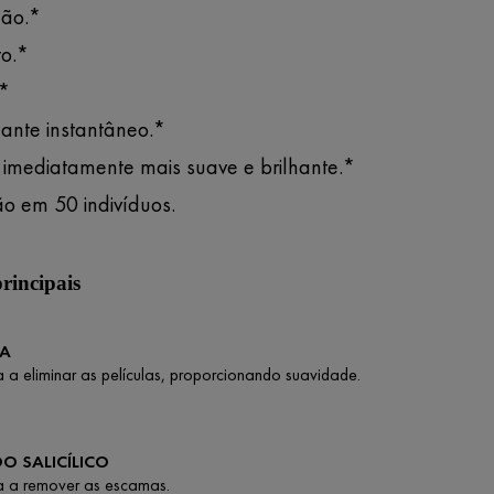
ão.*
to.*
.*
uante instantâneo.*
 imediatamente mais suave e brilhante.*
o em 50 indivíduos.
principais
IA
 a eliminar as películas, proporcionando suavidade.
DO SALICÍLICO
a a remover as escamas.