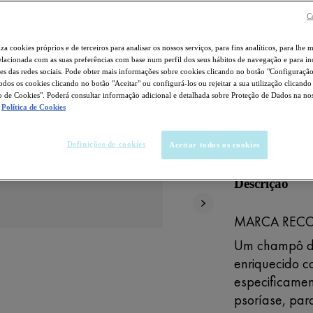
C
iza cookies próprios e de terceiros para analisar os nossos serviços, para fins analíticos, para lhe 
Selected size
elacionada com as suas preferências com base num perfil dos seus hábitos de navegação e para i
es das redes sociais. Pode obter mais informações sobre cookies clicando no botão "Configuraçã
todos os cookies clicando no botão "Aceitar" ou configurá-los ou rejeitar a sua utilização clicand
COMPRA
 de Cookies". Poderá consultar informação adicional e detalhada sobre Proteção de Dados na no
Política de Cookies
HIPOALERG
Definições de cookies
Aceitar todos os cookies
Descrição
MARCA RECO
Um champô de
enriquecido c
especificame
psoríase, pa