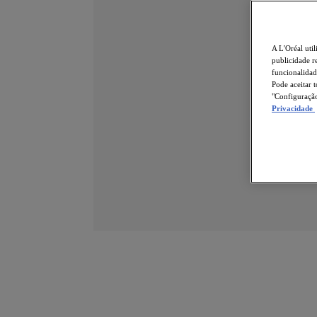
A L'Oréal util
publicidade r
funcionalidad
Pode aceitar 
"Configuração
Privacidade