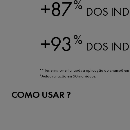
+87
%
DOS IND
+93
%
DOS IND
ENXAGU
** Teste instrumental após a aplicação do champô e
*Autoavaliação em 50 indivíduos.
COMO USAR ?