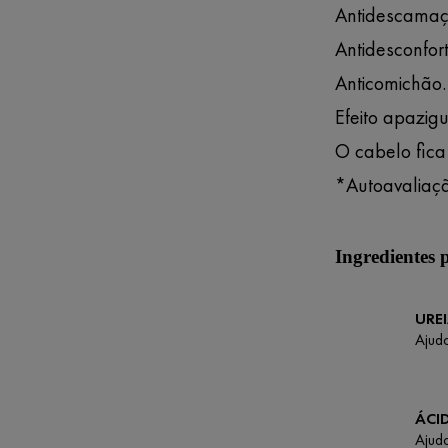
Antidescamaç
Antidesconfor
Anticomichão
Efeito apazig
O cabelo fica
*Autoavaliaçã
Ingredientes 
URE
Ajuda
ÁCI
Ajud