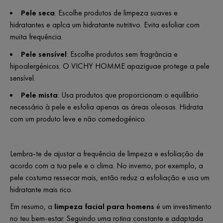
Pele seca
:
Escolhe produtos de limpeza suaves e
hidratantes e aplca um hidratante nutritivo. Evita esfoliar com
muita frequência.
Pele sensível
:
Escolhe produtos sem fragrância e
hipoalergénicos. O VICHY HOMME apaziguae protege a pele
sensível.
Pele mista
:
Usa produtos que proporcionam o equilíbrio
necessário à pele e esfolia apenas as áreas oleosas. Hidrata
com um produto leve e não comedogénico.
Lembra-te de ajustar a frequência de limpeza e esfoliação de
acordo com a tua pele e o clima. No inverno, por exemplo, a
pele costuma ressecar mais, então reduz a esfoliação e usa um
hidratante mais rico.
Em resumo, a
limpeza facial para homens
é um investimento
no teu bem-estar. Seguindo uma rotina constante e adaptada