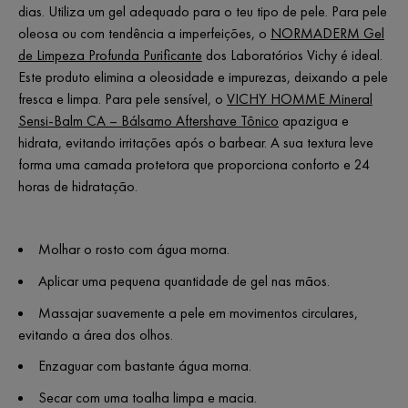
dias. Utiliza um gel adequado para o teu tipo de pele. Para pele
oleosa ou com tendência a imperfeições, o
NORMADERM Gel
de Limpeza Profunda Purificante
dos Laboratórios Vichy é ideal.
Este produto elimina a oleosidade e impurezas, deixando a pele
fresca e limpa. Para pele sensível, o
VICHY HOMME Mineral
Sensi-Balm CA – Bálsamo Aftershave Tônico
apazigua e
hidrata, evitando irritações após o barbear. A sua textura leve
forma uma camada protetora que proporciona conforto e 24
horas de hidratação.
Molhar o rosto com água morna.
Aplicar uma pequena quantidade de gel nas mãos.
Massajar suavemente a pele em movimentos circulares,
evitando a área dos olhos.
Enzaguar com bastante água morna.
Secar com uma toalha limpa e macia.