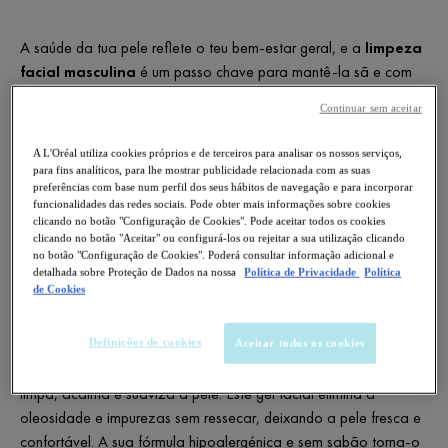
A saúde da tua pele reflete o teu bem-estar geral, e a
limpeza
facial masculina
é um passo chave para mantê-la sã e com
uma boa aparência. Muitos homens descuidam o seu cuidado
Continuar sem aceitar
facial, mas na verdade a pele masculina tem características
próprias que necessitam atenção especial. Este artigo explica a
A L'Oréal utiliza cookies próprios e de terceiros para analisar os nossos serviços,
importância da
limpeza da pele masculina
, como adaptá-la
para fins analíticos, para lhe mostrar publicidade relacionada com as suas
ao teu tipo de pele e como desenvolver uma rotina completa
preferências com base num perfil dos seus hábitos de navegação e para incorporar
funcionalidades das redes sociais. Pode obter mais informações sobre cookies
para que a tua pele se mantenha limpa, hidratada e
clicando no botão "Configuração de Cookies". Pode aceitar todos os cookies
revitalizada. Se queres uma pele mais saudável e radiante,
clicando no botão "Aceitar" ou configurá-los ou rejeitar a sua utilização clicando
no botão "Configuração de Cookies". Poderá consultar informação adicional e
continua a ler este artigo e descobre como a
limpeza da pele
detalhada sobre Proteção de Dados na nossa
Política de Privacidade
Política
masculina
pode transformar a tua rotina de cuidado pessoal.
de Cookies
Para complementar a tua rotina, podes experimentar os
produtos dos Laboratórios Vichy, como o
VICHY HOMME
Definições de cookies
Aceitar todos os cookies
Mineral Sensi-Balm CA – Bálsamo Aftershave Tônico
, que
limpa, acalma e suaviza a pele. Este gel facial elimina a
oleosidade e impurezas sem ressecar, deixando a pele fresca e
confortável. A sua fórmula hipoalergénica e sem sabão torna-o